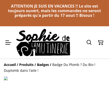
ATTENTION JE SUIS EN VACANCES !! Le site est
toujours ouvert, mais les commandes ne seront
préparés qu'a partir du 17 aout !! Bisous !
Accueil
/
Produits
/
Badges
/
Badge Du Plomb ? Du Bio !
Duplomb dans l'aile !