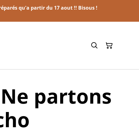
parés qu'a partir du 17 aout !! Bisous !
 Ne partons
cho