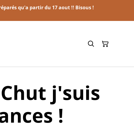
parés qu'a partir du 17 aout !! Bisous !
Chut j'suis
ances !