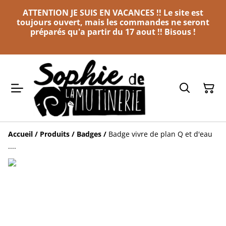
ATTENTION JE SUIS EN VACANCES !! Le site est
toujours ouvert, mais les commandes ne seront
préparés qu'a partir du 17 aout !! Bisous !
Accueil
/
Produits
/
Badges
/
Badge vivre de plan Q et d'eau
....