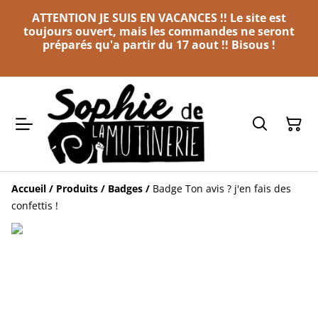
ATTENTION JE SUIS EN VACANCES !! Le site est
toujours ouvert, mais les commandes ne seront
préparés qu'a partir du 17 aout !! Bisous !
Accueil
/
Produits
/
Badges
/
Badge Ton avis ? j'en fais des
confettis !