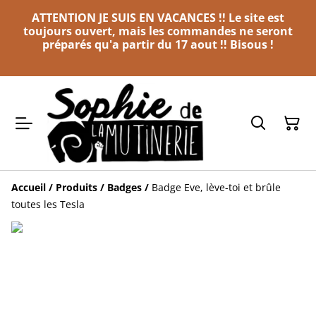
ATTENTION JE SUIS EN VACANCES !! Le site est
toujours ouvert, mais les commandes ne seront
préparés qu'a partir du 17 aout !! Bisous !
Accueil
/
Produits
/
Badges
/
Badge Eve, lève-toi et brûle
toutes les Tesla